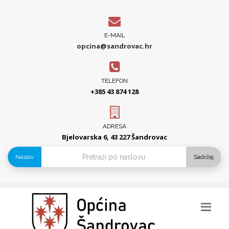
E-MAIL
opcina@sandrovac.hr
TELEFON
+385 43 874 128
ADRESA
Bjelovarska 6, 43 227 Šandrovac
Naslov
Sadržaj