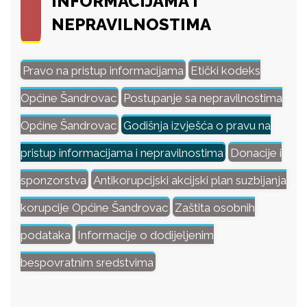
INFORMACIJAMA I
NEPRAVILNOSTIMA
Pravo na pristup informacijama
Etički kodeks
Općine Šandrovac
Postupanje sa nepravilnostima
Općine Šandrovac
Godišnja izvješća o pravu na
pristup informacijama i nepravilnostima
Donacije i
sponzorstva
Antikorupcijski akcijski plan suzbijanja
korupcije Općine Šandrovac
Zaštita osobnih
podataka
Informacije o dodijeljenim
bespovratnim sredstvima