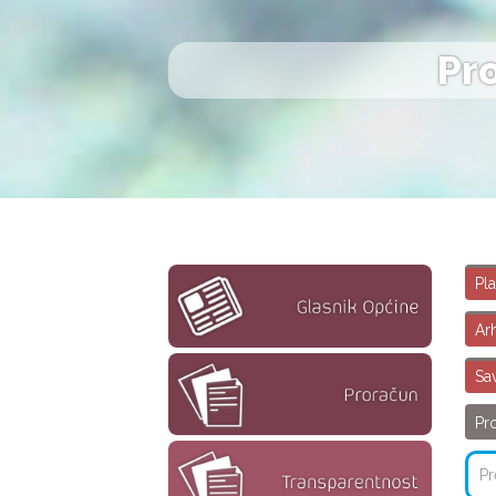
Pr
Pl
Arh
Sa
Pr