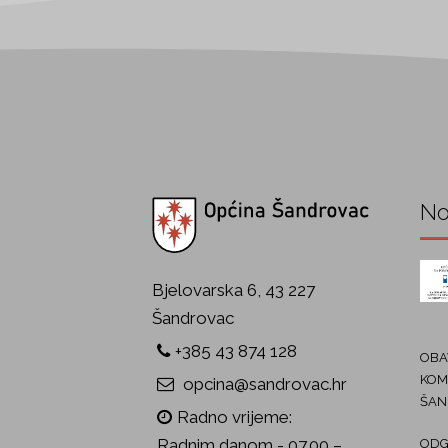
No
Bjelovarska 6, 43 227
Šandrovac
+385 43 874 128
OBAV
KOM
opcina@sandrovac.hr
ŠAN
Radno vrijeme:
Radnim danom - 07.00 –
ODG