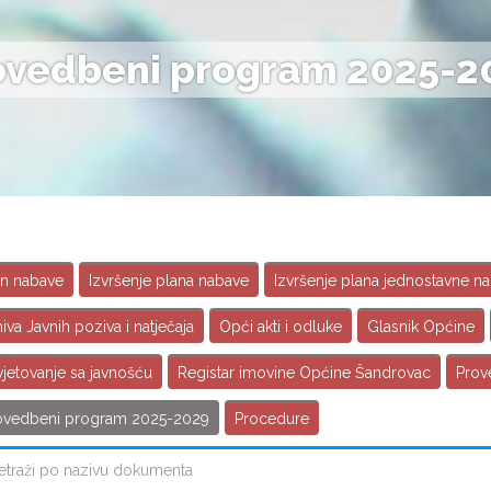
ovedbeni program 2025-2
an nabave
Izvršenje plana nabave
Izvršenje plana jednostavne n
iva Javnih poziva i natječaja
Opći akti i odluke
Glasnik Općine
vjetovanje sa javnošću
Registar imovine Općine Šandrovac
Prov
ovedbeni program 2025-2029
Procedure