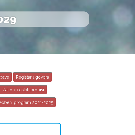
029
abave
Registar ugovora
Zakoni i ostali propisi
edbeni program 2021-2025