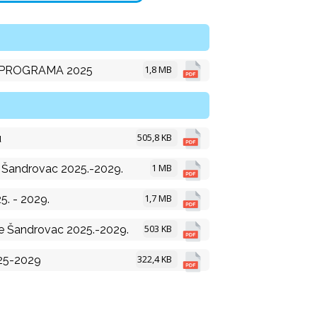
1,8 MB
 PROGRAMA 2025
505,8 KB
u
1 MB
Šandrovac 2025.-2029.
1,7 MB
 - 2029.
503 KB
e Šandrovac 2025.-2029.
322,4 KB
025-2029