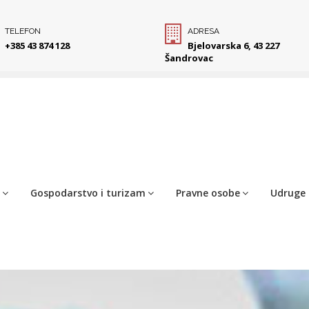
TELEFON
ADRESA
+385 43 874 128
Bjelovarska 6, 43 227
Šandrovac
Gospodarstvo i turizam
Pravne osobe
Udruge 