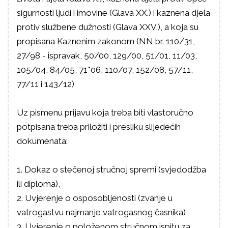
sigurnosti ljudi i imovine (Glava XX.) i kaznena djela
protiv službene dužnosti (Glava XXV.), a koja su
propisana Kaznenim zakonom (NN br. 110/31,
27/98 - ispravak, 50/00, 129/00, 51/01, 11/03,
105/04, 84/05, 71*06, 110/07, 152/08, 57/11,
77/11 i 143/12)
Uz pismenu prijavu koja treba biti vlastoručno
potpisana treba priložiti i presliku slijedećih
dokumenata:
1. Dokaz o stečenoj stručnoj spremi (svjedodžba
ili diploma),
2. Uvjerenje o osposobljenosti (zvanje u
vatrogastvu najmanje vatrogasnog časnika)
3. Uvjerenje o položenom stručnom ispitu za