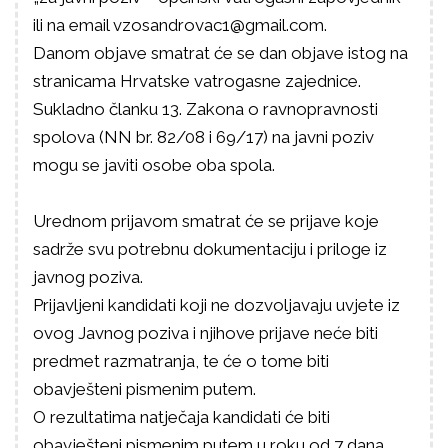
ili na email vzosandrovac1@gmail.com.
Danom objave smatrat će se dan objave istog na
stranicama Hrvatske vatrogasne zajednice.
Sukladno članku 13. Zakona o ravnopravnosti
spolova (NN br. 82/08 i 69/17) na javni poziv
mogu se javiti osobe oba spola.
Urednom prijavom smatrat će se prijave koje
sadrže svu potrebnu dokumentaciju i priloge iz
javnog poziva.
Prijavljeni kandidati koji ne dozvoljavaju uvjete iz
ovog Javnog poziva i njihove prijave neće biti
predmet razmatranja, te će o tome biti
obavješteni pismenim putem.
O rezultatima natječaja kandidati će biti
obavješteni pismenim putem u roku od 7 dana