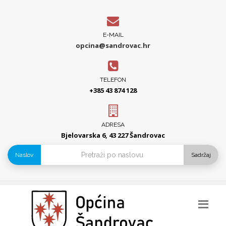
E-MAIL
opcina@sandrovac.hr
TELEFON
+385 43 874 128
ADRESA
Bjelovarska 6, 43 227 Šandrovac
Naslov
Sadržaj