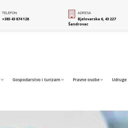
TELEFON
ADRESA
+385 43 874 128
Bjelovarska 6, 43 227
Šandrovac
Gospodarstvo i turizam
Pravne osobe
Udruge 