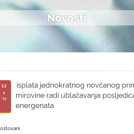
Novosti
isplata jednokratnog novčanog prim
12
4
mirovine radi ublažavanja posljedic
'22
energenata
oštovani,