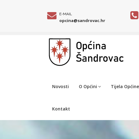
E-MAIL
opcina@sandrovac.hr
Novosti
O Općini
Tijela Općine
Kontakt