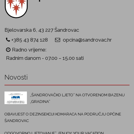
Bjelovarska 6, 43 227 Šandrovac
+385 43 874 128
opcina@sandrovac.hr
Radno vrijeme:
Radnim danom - 07.00 – 15.00 sati
Novosti
„ŠANDROVAČKO LJETO“ NA OTVORENOM BAZENU
„GRADINA“
OBAVIJEST O DEZINSEKCIJI KOMARACA NA PODRUČJU OPĆINE
ŠANDROVAC
ODGOVORNO LJETOVANJE“ (ENJOY YOUR VACATION