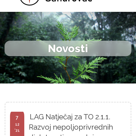
Novosti
LAG Natječaj za TO 2.1.1.
7
12
Razvoj nepoljoprivrednih
'21