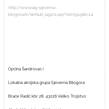
http://www.lag-sjeverna-
bilogora.hr/default_lag211.
asp?sid=5919&n=14
Općina Šandrovac i
Lokalna akcijska grupa Sjeverna Bilogora
Braće Radić kbr. 28, 43226 Veliko Trojstvo