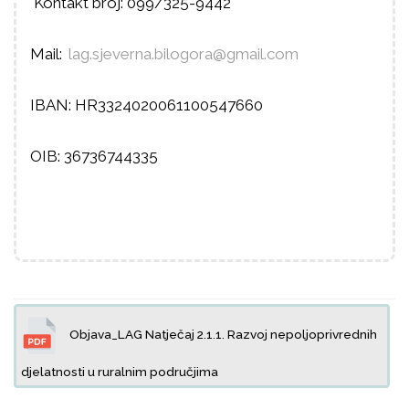
Kontakt broj: 099/325-9442
Mail:
lag.sjeverna.bilogora@gmail.
com
IBAN: HR3324020061100547660
OIB: 36736744335
Objava_LAG Natječaj 2.1.1. Razvoj nepoljoprivrednih
djelatnosti u ruralnim područjima