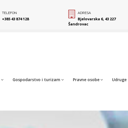
TELEFON
ADRESA
+385 43 874 128
Bjelovarska 6, 43 227
Šandrovac
Gospodarstvo i turizam
Pravne osobe
Udruge 