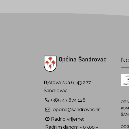
No
Bjelovarska 6, 43 227
Šandrovac
+385 43 874 128
OBAV
KOM
opcina@sandrovac.hr
ŠAN
Radno vrijeme:
Radnim danom - 07.00 –
ODG