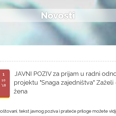
Novosti
JAVNI POZIV za prijam u radni odn
1
10
projektu "Snaga zajedništva" Zaželi
'18
žena
oštovani, tekst javnog poziva i prateće priloge možete vidjet