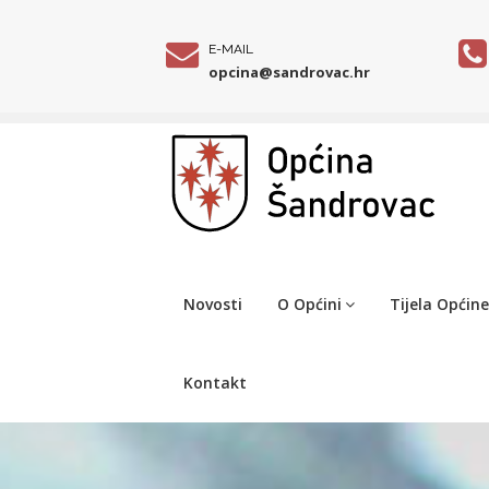
E-MAIL
opcina@sandrovac.hr
Novosti
O Općini
Tijela Općine
Kontakt