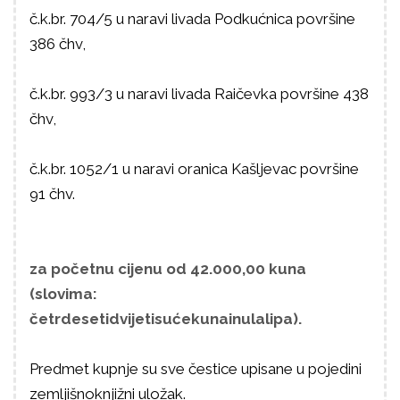
č.k.br. 704/5 u naravi livada Podkućnica površine
386 čhv,
č.k.br. 993/3 u naravi livada Raičevka površine 438
čhv,
č.k.br. 1052/1 u naravi oranica Kašljevac površine
91 čhv.
za početnu cijenu od 42.000,00 kuna
(slovima:
četrdesetidvijetisućekunainulalipa).
Predmet kupnje su sve čestice upisane u pojedini
zemljišnoknjižni uložak.