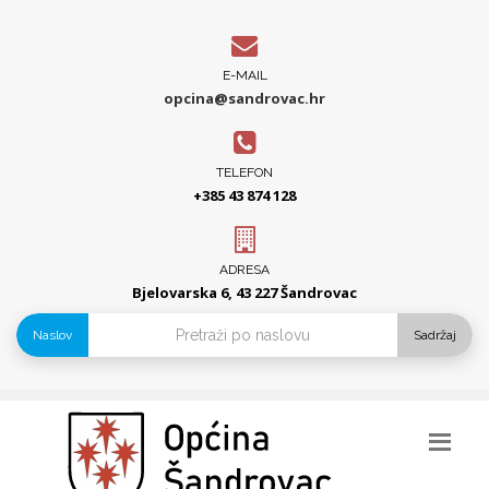
E-MAIL
opcina@sandrovac.hr
TELEFON
+385 43 874 128
ADRESA
Bjelovarska 6, 43 227 Šandrovac
Naslov
Sadržaj