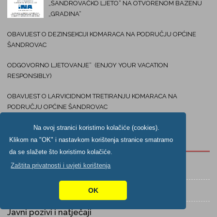
„ŠANDROVAČKO LJETO“ NA OTVORENOM BAZENU
„GRADINA“
OBAVIJEST O DEZINSEKCIJI KOMARACA NA PODRUČJU OPĆINE
ŠANDROVAC
ODGOVORNO LJETOVANJE“ (ENJOY YOUR VACATION
RESPONSIBLY)
OBAVIJEST O LARVICIDNOM TRETIRANJU KOMARACA NA
PODRUČJU OPĆINE ŠANDROVAC
Na ovoj stranici koristimo kolačiće (cookies).
Izdvojeno
Klikom na "OK" i nastavkom korištenja stranice smatramo
da se slažete što koristimo kolačiće.
Zaštita privatnosti i uvjeti korištenja
Novosti
Obavijesti
OK
Javni pozivi i natječaji