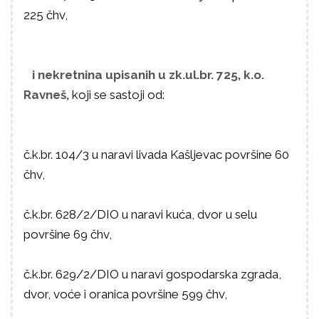
225 čhv,
i nekretnina upisanih u zk.ul.br. 725, k.o.
Ravneš,
koji se sastoji od:
č.k.br. 104/3 u naravi livada Kašljevac površine 60
čhv,
č.k.br. 628/2/DIO u naravi kuća, dvor u selu
površine 69 čhv,
č.k.br. 629/2/DIO u naravi gospodarska zgrada,
dvor, voće i oranica površine 599 čhv,