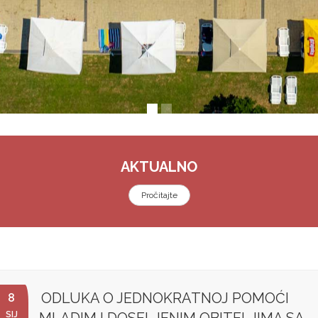
AKTUALNO
Pročitajte
ODLUKA O JEDNOKRATNOJ POMOĆI
8
SIJ
MLADIM I DOSELJENIM OBITELJIMA SA