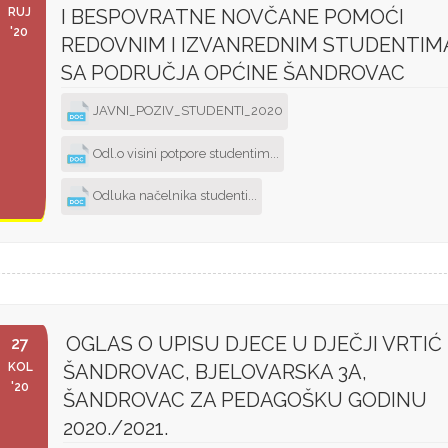
RUJ
I BESPOVRATNE NOVČANE POMOĆI
'20
REDOVNIM I IZVANREDNIM STUDENTIM
SA PODRUČJA OPĆINE ŠANDROVAC
JAVNI_POZIV_STUDENTI_2020
Odl.o visini potpore studentim...
Odluka načelnika studenti...
OGLAS O UPISU DJECE U DJEČJI VRTIĆ
27
KOL
ŠANDROVAC, BJELOVARSKA 3A,
'20
ŠANDROVAC ZA PEDAGOŠKU GODINU
2020./2021.