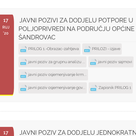
JAVNI POZIVI ZA DODJELU POTPORE U
17
RUJ
POLJOPRIVREDI NA PODRUČJU OPĆINE
'20
ŠANDROVAC
PRILOG 1.-Obrazac-zahtjeva
PRILOZI - izjave
javni poziv za grupnu analizu ...
javni poziv sajmovi
javni poziv osjemenjivanje krm...
javni poziv osjemenjivanje gov...
Zapisnik PRILOG 1
JAVNI POZIV ZA DODJELU JEDNOKRAT
17