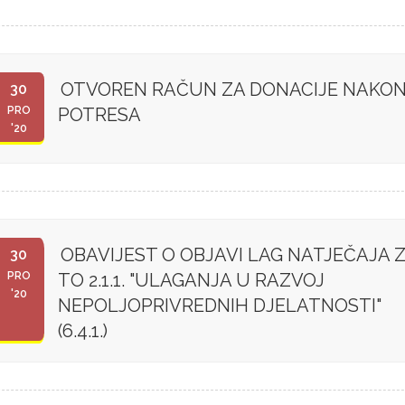
OTVOREN RAČUN ZA DONACIJE NAKO
30
PRO
POTRESA
'20
OBAVIJEST O OBJAVI LAG NATJEČAJA 
30
PRO
TO 2.1.1. "ULAGANJA U RAZVOJ
'20
NEPOLJOPRIVREDNIH DJELATNOSTI"
(6.4.1.)