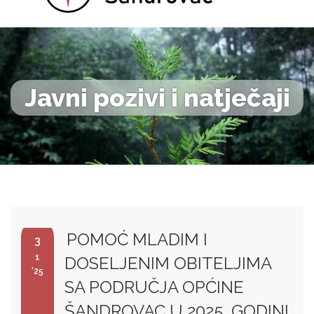
Javni pozivi i natječaji
POMOĆ MLADIM I
3
1
DOSELJENIM OBITELJIMA
'25
SA PODRUČJA OPĆINE
ŠANDROVAC U 2025. GODINI