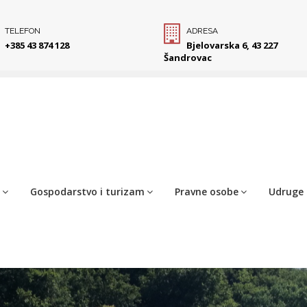
TELEFON
ADRESA
+385 43 874 128
Bjelovarska 6, 43 227
Šandrovac
Gospodarstvo i turizam
Pravne osobe
Udruge 