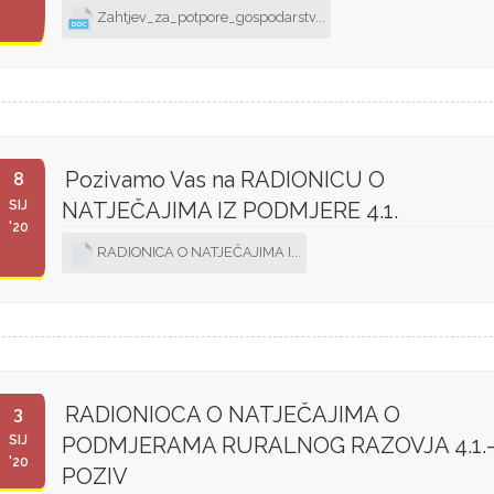
Zahtjev_za_potpore_gospodarstv...
Pozivamo Vas na RADIONICU O
8
SIJ
NATJEČAJIMA IZ PODMJERE 4.1.
'20
RADIONICA O NATJEČAJIMA I...
RADIONIOCA O NATJEČAJIMA O
3
SIJ
PODMJERAMA RURALNOG RAZOVJA 4.1.
'20
POZIV