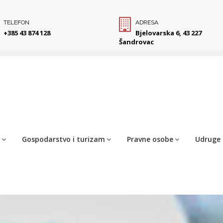
TELEFON
ADRESA
+385 43 874 128
Bjelovarska 6, 43 227
Šandrovac
Gospodarstvo i turizam
Pravne osobe
Udruge 