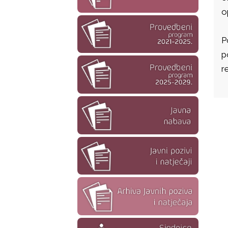
o
P
p
r