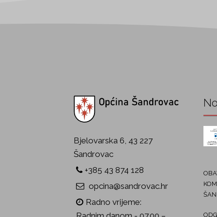
No
Bjelovarska 6, 43 227
Šandrovac
+385 43 874 128
OBAV
KOM
opcina@sandrovac.hr
ŠAN
Radno vrijeme:
Radnim danom - 07.00 –
ODG