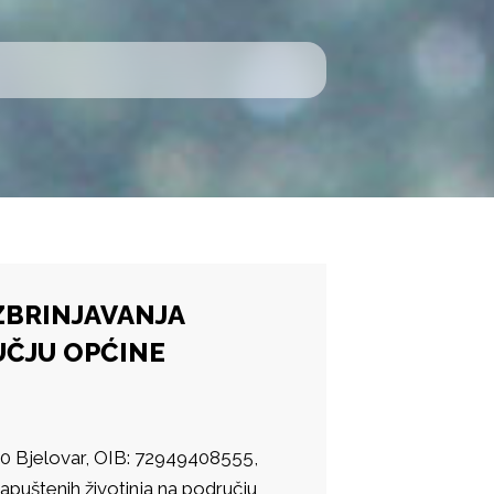
ZBRINJAVANJA
UČJU OPĆINE
000 Bjelovar, OIB: 72949408555,
apuštenih životinja na području