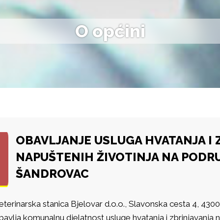
O općini
OBAVLJANJE USLUGA HVATANJA I 
NAPUŠTENIH ŽIVOTINJA NA PODR
ŠANDROVAC
eterinarska stanica Bjelovar d.o.o., Slavonska cesta 4, 43
bavlja komunalnu djelatnost usluge hvatanja i zbrinjavanja n