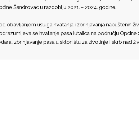
pćine Šandrovac u razdoblju 2021. – 2024. godine.
od obavljanjem usluga hvatanja i zbrinjavanja napuštenih ž
odrazumijeva se hvatanje pasa lutalica na području Općin
edara, zbrinjavanje pasa u skloništu za životinje i skrb nad ž