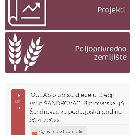
OGLAS o upisu djece u Dječji
15
LIP
vrtić ŠANDROVAC, Bjelovarska 3A,
'21
Šandrovac za pedagošku godinu
2021./2022.
Oglas - upis djece u vrtić...