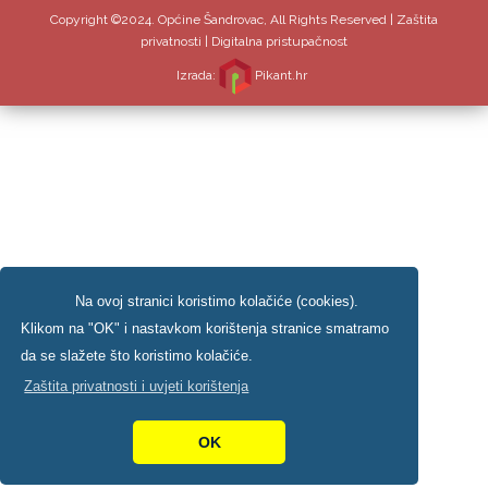
Copyright ©2024. Općine Šandrovac, All Rights Reserved |
Zaštita
privatnosti
|
Digitalna pristupačnost
Izrada:
Pikant.hr
Na ovoj stranici koristimo kolačiće (cookies).
Klikom na "OK" i nastavkom korištenja stranice smatramo
da se slažete što koristimo kolačiće.
Zaštita privatnosti i uvjeti korištenja
OK