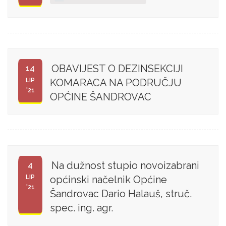
OBAVIJEST O DEZINSEKCIJI
14
LIP
KOMARACA NA PODRUČJU
'21
OPĆINE ŠANDROVAC
Na dužnost stupio novoizabrani
4
LIP
općinski načelnik Općine
'21
Šandrovac Dario Halauš, struč.
spec. ing. agr.