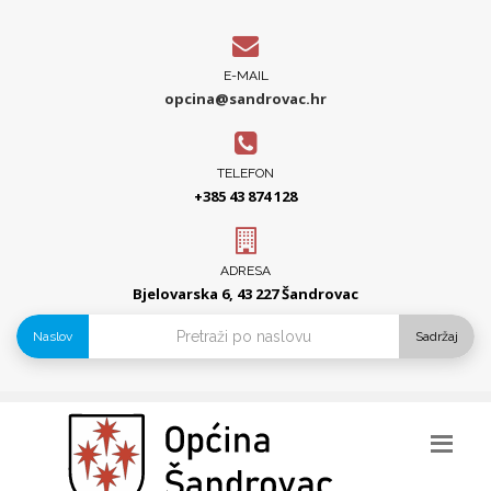
E-MAIL
opcina@sandrovac.hr
TELEFON
+385 43 874 128
ADRESA
Bjelovarska 6, 43 227 Šandrovac
Naslov
Sadržaj