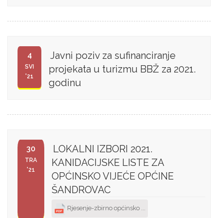
Javni poziv za sufinanciranje
4
SVI
projekata u turizmu BBŽ za 2021.
'21
godinu
LOKALNI IZBORI 2021.
30
TRA
KANIDACIJSKE LISTE ZA
'21
OPĆINSKO VIJEĆE OPĆINE
ŠANDROVAC
Rjesenje-zbirno općinsko ...