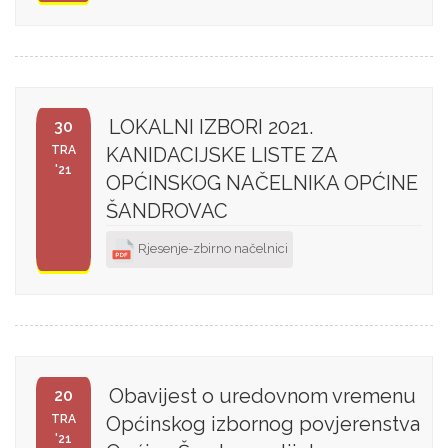
LOKALNI IZBORI 2021.
30
TRA
KANIDACIJSKE LISTE ZA
'21
OPĆINSKOG NAČELNIKA OPĆINE
ŠANDROVAC
Rjesenje-zbirno načelnici
Obavijest o uredovnom vremenu
20
TRA
Općinskog izbornog povjerenstva
'21