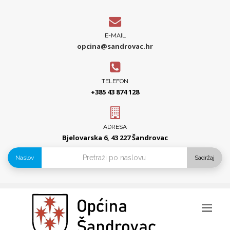
E-MAIL
opcina@sandrovac.hr
TELEFON
+385 43 874 128
ADRESA
Bjelovarska 6, 43 227 Šandrovac
Naslov
Sadržaj