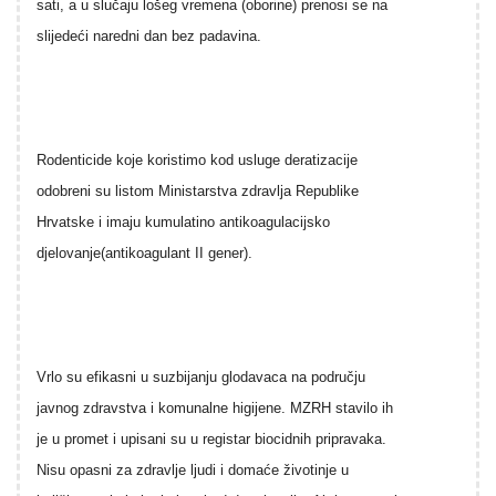
sati, a u slučaju lošeg vremena (oborine) prenosi se na
slijedeći naredni dan bez padavina.
Rodenticide koje koristimo kod usluge deratizacije
odobreni su listom Ministarstva zdravlja Republike
Hrvatske i imaju kumulatino antikoagulacijsko
djelovanje(antikoagulant II gener).
Vrlo su efikasni u suzbijanju glodavaca na području
javnog zdravstva i komunalne higijene. MZRH stavilo ih
je u promet i upisani su u registar biocidnih pripravaka.
Nisu opasni za zdravlje ljudi i domaće životinje u