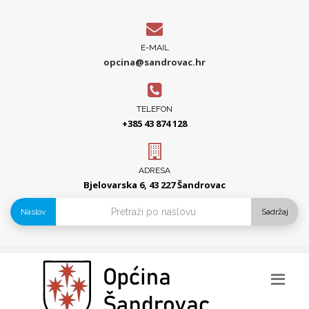
E-MAIL
opcina@sandrovac.hr
TELEFON
+385 43 874 128
ADRESA
Bjelovarska 6, 43 227 Šandrovac
Naslov
Sadržaj