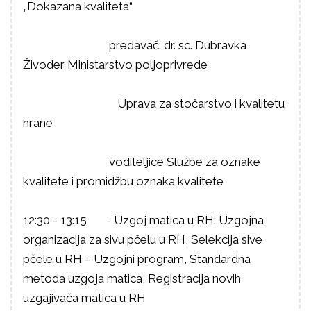
„Dokazana kvaliteta“
predavač: dr. sc. Dubravka
Živoder Ministarstvo poljoprivrede
Uprava za stočarstvo i kvalitetu
hrane
voditeljice Službe za oznake
kvalitete i promidžbu oznaka kvalitete
1
2
:
30
- 1
3
:
15
-
Uzgoj matica u RH:
Uzgojna
organizacija za sivu pčelu u RH
,
Selekcija sive
pčele u
RH – Uzgojni program
,
Standardna
metoda uzgoja matica
,
Registracija novih
uzgajivača matica u R
H