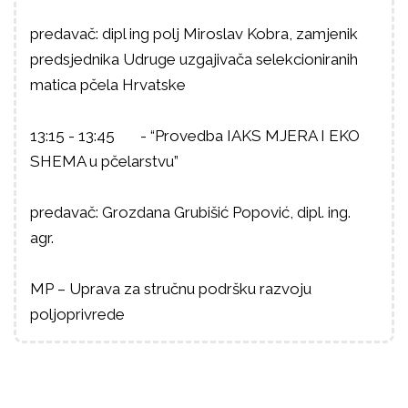
predavač: dipl ing polj Miroslav Kobra, zamjenik
predsjednika Udruge
uzgajivača selekcioniranih
matica pčela Hrvatske
1
3
:
15
- 1
3
:
45 - “Provedba IAKS MJERA I EKO
SHEMA u pčelarstvu”
predavač:
Grozdana Grubišić Popović, dipl. ing.
agr.
MP – Uprava za stručnu podršku razvoju
poljopr