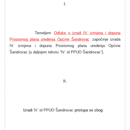
I.
Temeljem
Odluke o izradi IV. izmjena i dopuna
Prostornog plana uređenja Općine Šandrovac
započinje izrada
IV. izmjena i dopuna Prostornog plana uređenja Općine
Šandrovac (u daljnjem tekstu “IV. id PPUO Šandrovac”).
II.
Izradi
IV. id PPUO Šandrovac
pristupa se zbog: