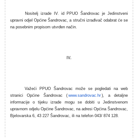
Nositelj izrade IV. id PPUO Šandrovac
je Jedinstveni
u
pravni odjel Općine Šandrovac
, a stručni izrađivač odabrat će se
na posebnim propisom utvrđen način.
IV.
Važeći PPUO Šandrovac može se pogledati na web
stranici Općine Šandrovac (
www.sandrovac.hr
), a detaljne
informacije o tijeku izrade mogu se dobiti u Jedinstvenom
u
pravnom odjelu Općine Šandrovac
, na adresi Općina Šandrovac,
Bjelovarska 6, 43 227 Šandrovac, ili na telefon 043/ 874 128.