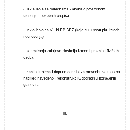
-
usklađenja sa odredbama Zakona o prostornom
uređenju i posebnih propisa;
-
usklađenja sa VI. id PP BBŽ (koje su u postupku izrade
i donošenja);
- akceptiranja zahtjeva Nositelja izrade i pravnih i fizičkih
osoba;
- manjih izmjena i dopuna odredbi za provedbu vezano na
naprijed navedeno i rekonstrukciju/dogradnju izgrađenih
građevina.
III.