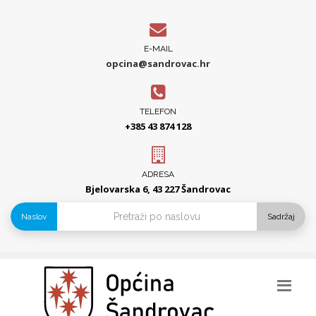
E-MAIL
opcina@sandrovac.hr
TELEFON
+385 43 874 128
ADRESA
Bjelovarska 6, 43 227 Šandrovac
Naslov
Sadržaj