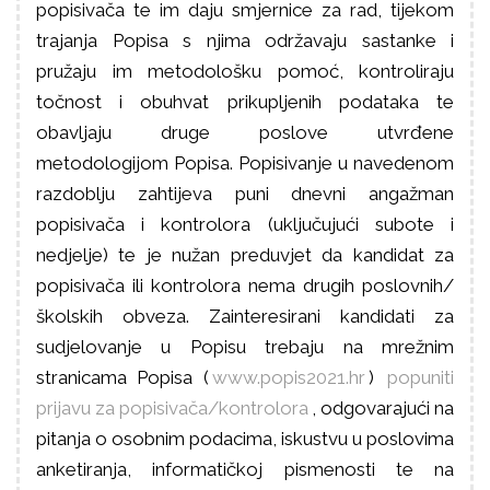
popisivača te im daju smjernice za rad, tijekom
trajanja Popisa s njima održavaju sastanke i
pružaju im metodološku pomoć, kontroliraju
točnost i obuhvat prikupljenih podataka te
obavljaju druge poslove utvrđene
metodologijom Popisa. Popisivanje u navedenom
razdoblju zahtijeva puni dnevni angažman
popisivača i kontrolora (uključujući subote i
nedjelje) te je nužan preduvjet da kandidat za
popisivača ili kontrolora nema drugih poslovnih/
školskih obveza. Zainteresirani kandidati za
sudjelovanje u Popisu trebaju na mrežnim
stranicama Popisa (
www.popis2021.hr
)
popuniti
prijavu za popisivača/kontrolora
, odgovarajući na
pitanja o osobnim podacima, iskustvu u poslovima
anketiranja, informatičkoj pismenosti te na