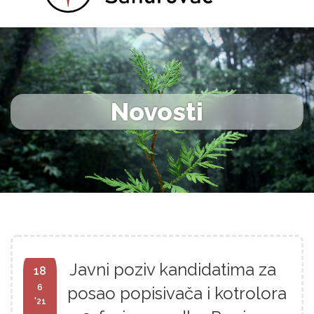
Novosti
Javni poziv kandidatima za
18
6
posao popisivača i kotrolora
'21