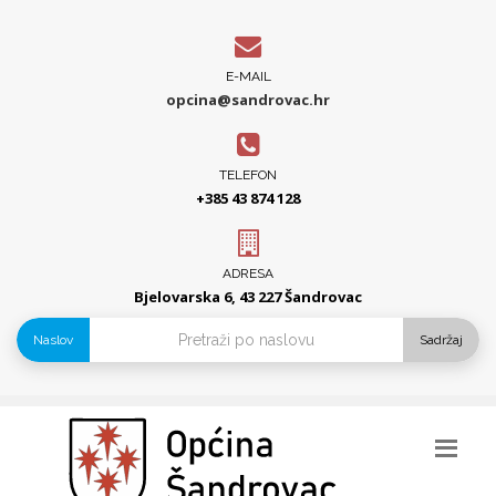
E-MAIL
opcina@sandrovac.hr
TELEFON
+385 43 874 128
ADRESA
Bjelovarska 6, 43 227 Šandrovac
Naslov
Sadržaj