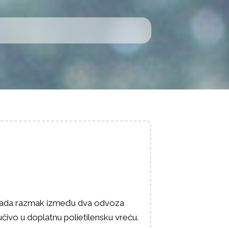
 kada razmak između dva odvoza
učivo u doplatnu polietilensku vreću.