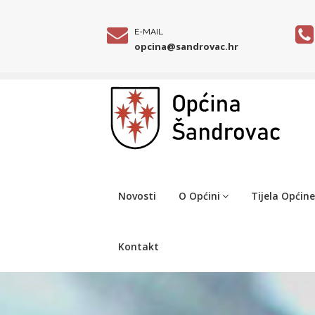
E-MAIL
opcina@sandrovac.hr
Novosti
O Općini
Tijela Općine
Kontakt