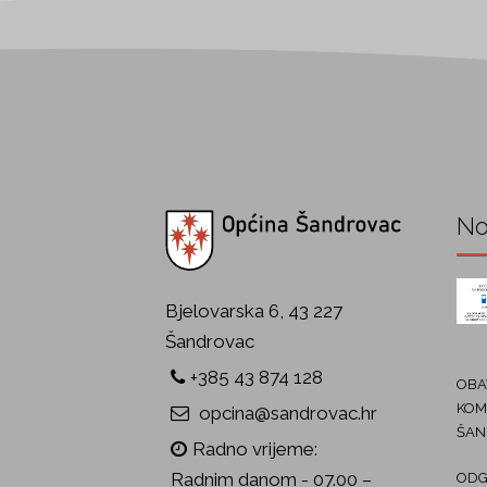
No
Bjelovarska 6, 43 227
Šandrovac
+385 43 874 128
OBAV
KOM
opcina@sandrovac.hr
ŠAN
Radno vrijeme:
Radnim danom - 07.00 –
ODG