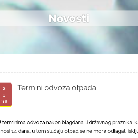
Novosti
Termini odvoza otpada
2
1
'18
 terminima odvoza nakon blagdana ili državnog praznika,
znosi 14 dana, u tom slučaju otpad se ne mora odlagati isklj