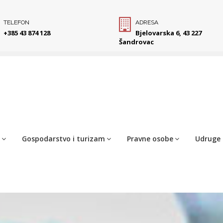
TELEFON
ADRESA
+385 43 874 128
Bjelovarska 6, 43 227
Šandrovac
Gospodarstvo i turizam
Pravne osobe
Udruge 