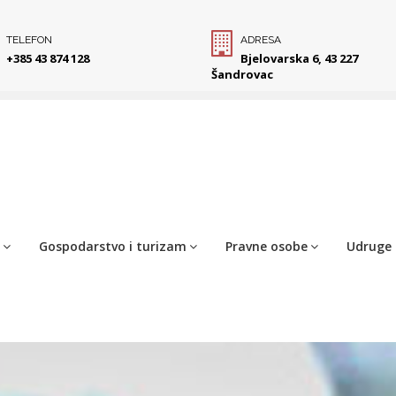
TELEFON
ADRESA
+385 43 874 128
Bjelovarska 6, 43 227
Šandrovac
Gospodarstvo i turizam
Pravne osobe
Udruge 