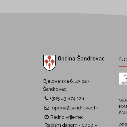
No
Bjelovarska 6, 43 227
Šandrovac
+385 43 874 128
OBAV
KOM
opcina@sandrovac.hr
ŠAN
Radno vrijeme:
Radnim danom - 07.00 –
ODG