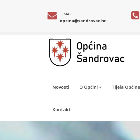
E-MAIL
opcina@sandrovac.hr
Novosti
O Općini
Tijela Općine
Kontakt