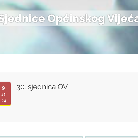
Sjednice Općinskog Vijeć
30. sjednica OV
9
12
'24