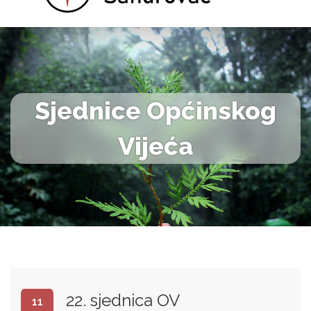
Sjednice Općinskog
Vijeća
22. sjednica OV
11