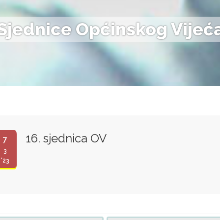
Sjednice Općinskog Vijeć
16. sjednica OV
7
3
'23