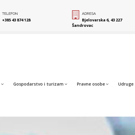
TELEFON
ADRESA
+385 43 874 128
Bjelovarska 6, 43 227
Šandrovac
Gospodarstvo i turizam
Pravne osobe
Udruge 