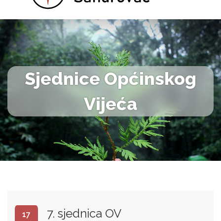
Sjednice Općinskog
Vijeća
7. sjednica OV
17