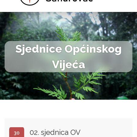
Sjednice Općinskog
Vijeća
02. sjednica OV
30