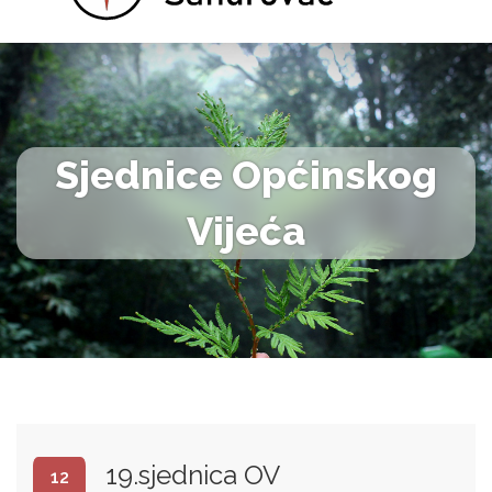
Sjednice Općinskog
Vijeća
19.sjednica OV
12