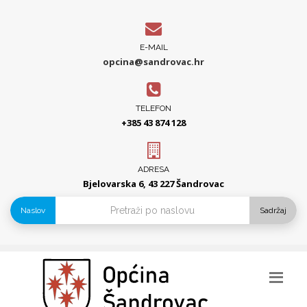
E-MAIL
opcina@sandrovac.hr
TELEFON
+385 43 874 128
ADRESA
Bjelovarska 6, 43 227 Šandrovac
Naslov
Sadržaj