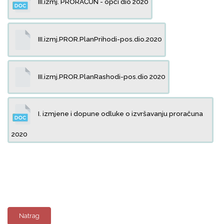
III.izmj. PRORAČUN - opći dio 2020
III.izmj.PROR.PlanPrihodi-pos.dio.2020
III.izmj.PROR.PlanRashodi-pos.dio 2020
I. izmjene i dopune odluke o izvršavanju proračuna
2020
Natrag