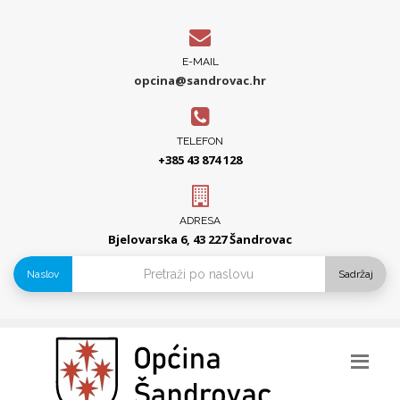
E-MAIL
opcina@sandrovac.hr
TELEFON
+385 43 874 128
ADRESA
Bjelovarska 6, 43 227 Šandrovac
Naslov
Sadržaj