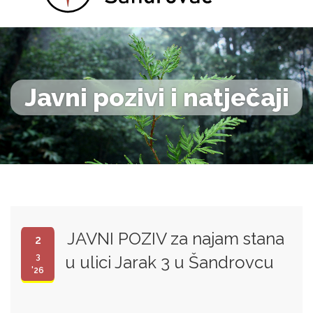
Javni pozivi i natječaji
JAVNI POZIV za najam stana
2
3
u ulici Jarak 3 u Šandrovcu
'26