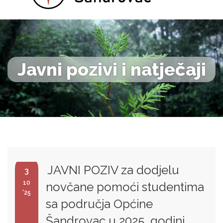
Javni pozivi i natječaji
JAVNI POZIV za dodjelu
3
10
novčane pomoći studentima
'25
sa područja Općine
Šandrovac u 2025. godini