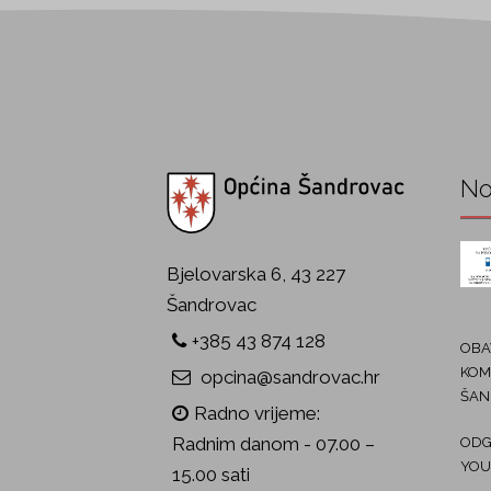
No
Bjelovarska 6, 43 227
Šandrovac
+385 43 874 128
OBAV
KOM
opcina@sandrovac.hr
ŠAN
Radno vrijeme:
Radnim danom - 07.00 –
ODG
YOU
15.00 sati