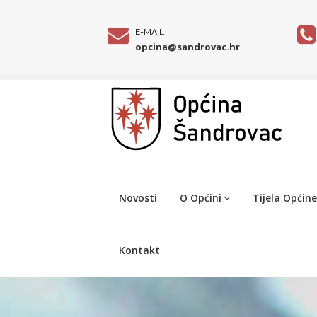
E-MAIL
opcina@sandrovac.hr
Novosti
O Općini
Tijela Općine
Kontakt