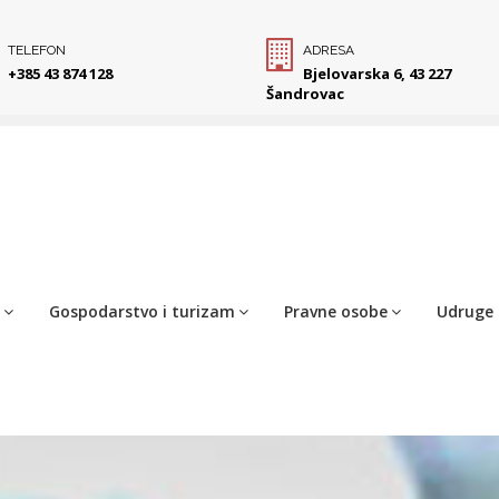
TELEFON
ADRESA
+385 43 874 128
Bjelovarska 6, 43 227
Šandrovac
Gospodarstvo i turizam
Pravne osobe
Udruge 