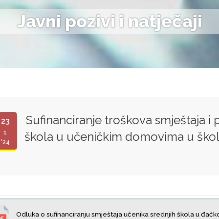
Javni pozivi i natječaji
Sufinanciranje troškova smještaja i
23
1
škola u učeničkim domovima u škols
'24
Odluka o sufinanciranju smještaja učenika srednjih škola u đa