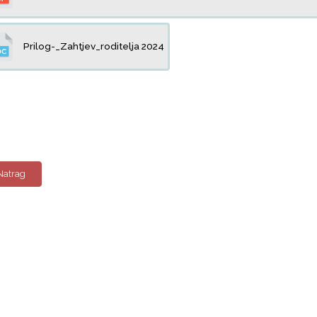
Prilog-_Zahtjev_roditelja 2024
Natrag