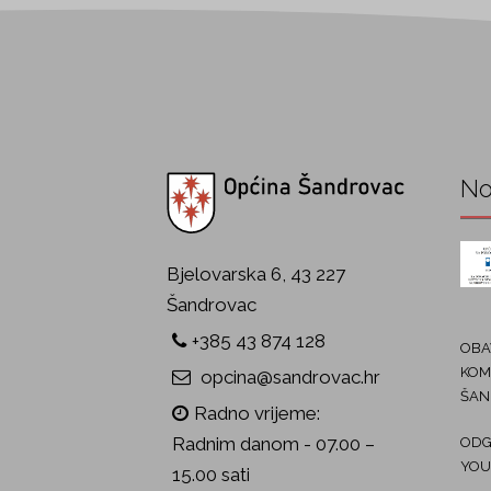
No
Bjelovarska 6, 43 227
Šandrovac
+385 43 874 128
OBAV
KOM
opcina@sandrovac.hr
ŠAN
Radno vrijeme:
Radnim danom - 07.00 –
ODG
YOU
15.00 sati