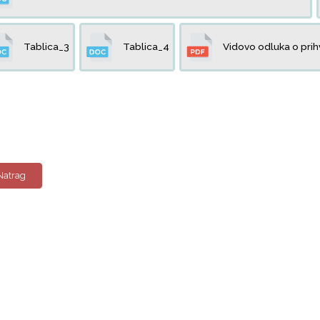
Tablica_3
Tablica_4
Vidovo odluka o prih
Natrag