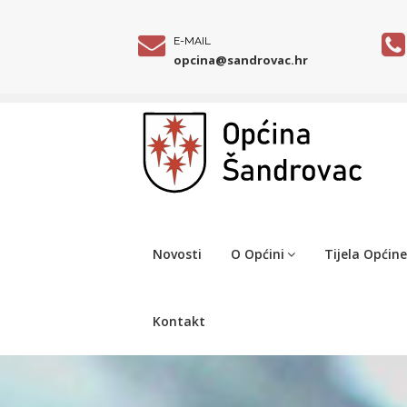
E-MAIL
opcina@sandrovac.hr
Novosti
O Općini
Tijela Općine
Kontakt