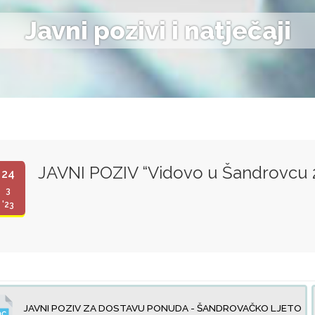
Javni pozivi i natječaji
JAVNI POZIV “Vidovo u Šandrovcu 
24
3
'23
JAVNI POZIV ZA DOSTAVU PONUDA - ŠANDROVAČKO LJETO