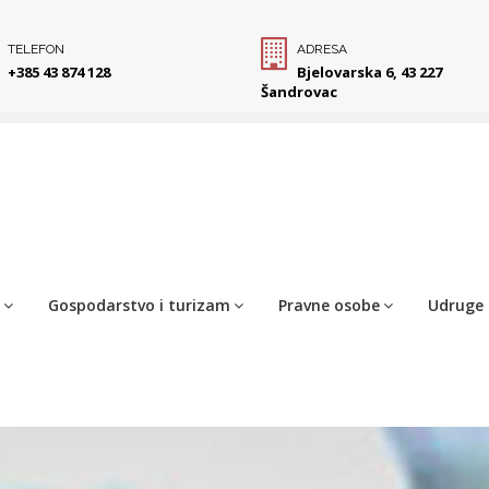
TELEFON
ADRESA
+385 43 874 128
Bjelovarska 6, 43 227
Šandrovac
Gospodarstvo i turizam
Pravne osobe
Udruge 