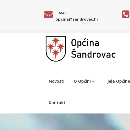
E-MAIL
opcina@sandrovac.hr
Novosti
O Općini
Tijela Općine
Kontakt