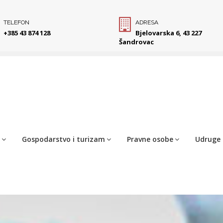
TELEFON
ADRESA
+385 43 874 128
Bjelovarska 6, 43 227
Šandrovac
Gospodarstvo i turizam
Pravne osobe
Udruge 