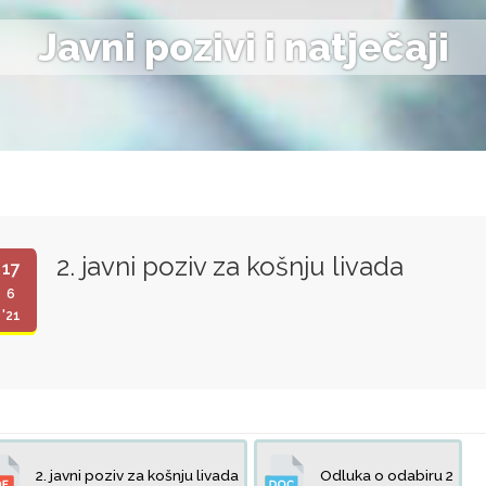
Javni pozivi i natječaji
2. javni poziv za košnju livada
17
6
'21
2. javni poziv za košnju livada
Odluka o odabiru 2