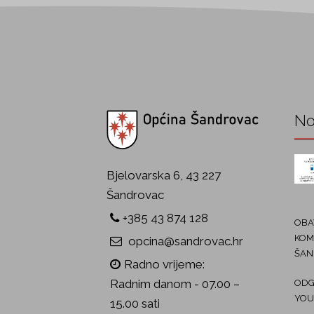
No
Bjelovarska 6, 43 227
Šandrovac
+385 43 874 128
OBAV
KOM
opcina@sandrovac.hr
ŠAN
Radno vrijeme:
Radnim danom - 07.00 –
ODG
YOU
15.00 sati